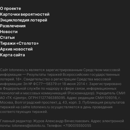
О проекте
Карточки вероятностей
Энциклопедия лотерей
Развлечения
Новости
Статьи
Тиражи «Столото»
Архив новостей
Карта сайта
Сайт
lotonews.ru
является зарегистрированным Средством массовой
информации — Результаты тиражей Всероссийских государственных
лотерей. 18+. Свидетельство о регистрации Средства массовой
информации: Эл № ФС77—58379 от 18 июня 2014 г. Зарегистрировано
в Федеральной службе по надзору в сфере связи, информационных
технологий и массовых коммуникаций (Роскомнадзор). Учредитель СМИ:
АО «ТК «Центр», ОГРН:1127746385095. Адрес редакции СМИ:109316, г.
Москва, Волгоградский проспект, д. 43, корп. 3. Публикация результатов
тиражей на сайте lotonews.ru осуществляется в день проведения
соответствующих тиражей.
Главный редактор: Журов Александр Вячеславович. Адрес электронной
почты:
lotonews@stoloto.ru.
Телефон:
+7(900)5550055