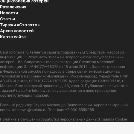
Энциклопедия лотерей
Развлечения
Новости
Статьи
Тиражи «Столото»
Архив новостей
Карта сайта
Сайт
lotonews.ru
является зарегистрированным Средством массовой
информации — Результаты тиражей Всероссийских государственных
лотерей. 18+. Свидетельство о регистрации Средства массовой
информации: Эл № ФС77—58379 от 18 июня 2014 г. Зарегистрировано
в Федеральной службе по надзору в сфере связи, информационных
технологий и массовых коммуникаций (Роскомнадзор). Учредитель СМИ:
АО «ТК «Центр», ОГРН:1127746385095. Адрес редакции СМИ:109316, г.
Москва, Волгоградский проспект, д. 43, корп. 3. Публикация результатов
тиражей на сайте lotonews.ru осуществляется в день проведения
соответствующих тиражей.
Главный редактор: Журов Александр Вячеславович. Адрес электронной
почты:
lotonews@stoloto.ru.
Телефон:
+7(900)5550055
Политика в отношении обработки персональных данных
Правила Cookie