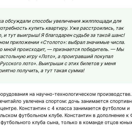
ажа обсуждали способы увеличения жилплощади для
отребность купить квартиру. Уже расстроились, так
, и тут выигрыш! Я благодарен судьбе за такой шанс!
льном приложении «Столото»: выбрал значимые числа.
 со мной происходит, — признается победитель. — Мы
настольную игру «Лото», а проигравший покупал
Русского лото». Выигрыши с этих билетов у меня
риятно получить, а тут такая сумма!
борудования на научно-технологическом производстве.
Нечитайло увлечена спортом: дочь занимается спортив
центре. Константин с 4 класса занимается футболом и
льском футбольном клубе. Константин в дополнение к 
футбольного клуба сына, только в команде отцов юны