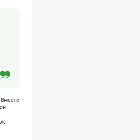
 Вместе
ной
ФК
х