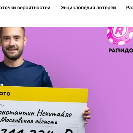
млн рублей в лотерею «Рапидо»
рточки вероятностей
Энциклопедия лотерей
Ра