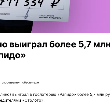
о выиграл более 5,7 мл
апидо»
с разрешения победителя
ино) выиграл в гослотерею «Рапидо» более 5,7 млн ру
бедителями «Столото».