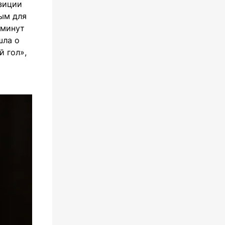
зиции
вым для
 минут
шла о
й гол»,