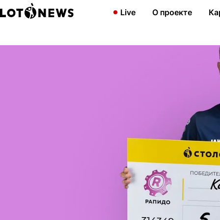
Главная
Новости
Футболист из Томилино выиграл более 5,7 
Live
О проекте
Ка