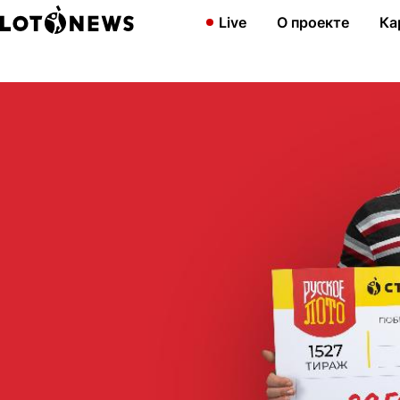
Главная
Новости
Футбольный болельщик из Воронежа выигра
Live
О проекте
Ка