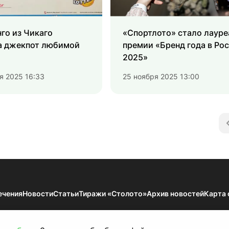
го из Чикаго
«Спортлото» стало лаур
а джекпот любимой
премии «Бренд года в Ро
2025»
я 2025 16:33
25 ноября 2025 13:00
ечения
Новости
Статьи
Тиражи «Столото»
Архив новостей
Карта 
мации — Результаты тиражей Всероссийских государственных лотерей. 18
по надзору в сфере связи, информационных технологий и массовых коммун