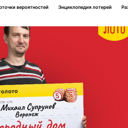
л 3 млн на загородный дом в «Русское лото»
рточки вероятностей
Энциклопедия лотерей
Ра