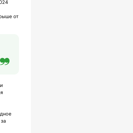
2024
рыше от
ии
ся
одное
 за