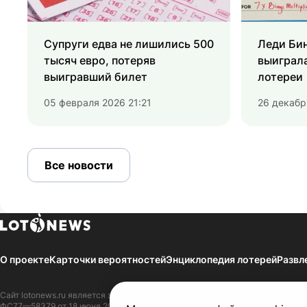
Супруги едва не лишились 500
Леди Бин
тысяч евро, потеряв
выиграл
выигравший билет
лотереи
05 февраля 2026 21:21
26 декабр
Все новости
О проекте
Карточки вероятностей
Энциклопедия лотерей
Развл
Сайт
lotonews.ru
является зарегистрированным Средством массовой инфор
ФС77—58379 от 18 июня 2014 г. Зарегистрировано в Федеральной службе 