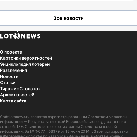
Все новости
О проекте
Карточки вероятностей
Энциклопедия лотерей
Развлечения
Новости
Статьи
Тиражи «Столото»
Архив новостей
Карта сайта
Сайт
lotonews.ru
является зарегистрированным Средством массовой
информации — Результаты тиражей Всероссийских государственных
лотерей. 18+. Свидетельство о регистрации Средства массовой
информации: Эл № ФС77—58379 от 18 июня 2014 г. Зарегистрировано
в Федеральной службе по надзору в сфере связи, информационных