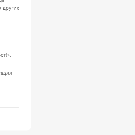
ы»
о других
ют!».
кации