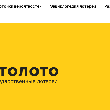
миллионный суперприз и призы по 300 тысяч рублей
рточки вероятностей
Энциклопедия лотерей
Ра