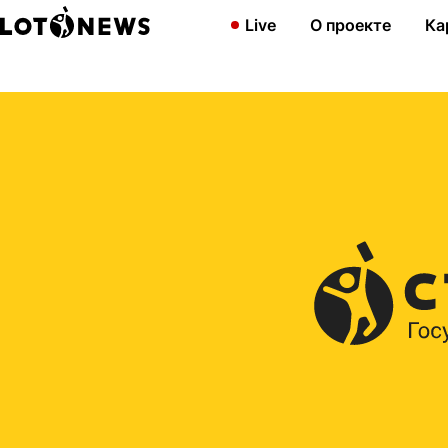
Главная
2021
Испытайте удачу в «Золотой подкове»: много
Live
О проекте
Ка