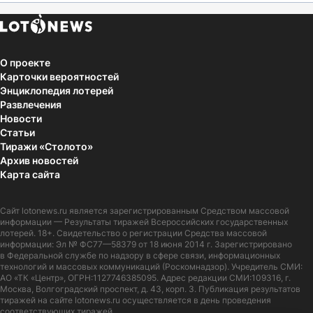
О проекте
Карточки вероятностей
Энциклопедия лотерей
Развлечения
Новости
Статьи
Тиражи «Столото»
Архив новостей
Карта сайта
Сайт
lotonews.ru
является зарегистрированным Средством массовой
информации — Результаты тиражей Всероссийских государственных
лотерей. 18+. Свидетельство о регистрации Средства массовой
информации: Эл № ФС77—58379 от 18 июня 2014 г. Зарегистрировано
в Федеральной службе по надзору в сфере связи, информационных
технологий и массовых коммуникаций (Роскомнадзор). Учредитель СМИ:
АО «ТК «Центр», ОГРН:1127746385095. Адрес редакции СМИ:109316, г.
Москва, Волгоградский проспект, д. 43, корп. 3. Публикация результатов
тиражей на сайте lotonews.ru осуществляется в день проведения
соответствующих тиражей.