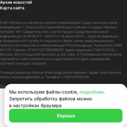
Архив новостей
Карта сайта
Сайт
lotonews.ru
является зарегистрированным Средством массовой
информации — Результаты тиражей Всероссийских государственных
лотерей. 18+. Свидетельство о регистрации Средства массовой
информации: Эл № ФС77—58379 от 18 июня 2014 г. Зарегистрировано
в Федеральной службе по надзору в сфере связи, информационных
технологий и массовых коммуникаций (Роскомнадзор). Учредитель СМИ:
АО «ТК «Центр», ОГРН:1127746385095. Адрес редакции СМИ:109316, г.
Москва, Волгоградский проспект, д. 43, корп. 3. Публикация результатов
тиражей на сайте lotonews.ru осуществляется в день проведения
соответствующих тиражей.
Главный редактор: Журов Александр Вячеславович. Адрес электронной
почты:
lotonews@stoloto.ru.
Телефон:
+7(900)5550055
Политика в отношении обработки персональных данных
Правила Cookie
Мы используем файлы-cookie,
подробнее
.
Запретить обработку файлов можно
в настройках браузера
Хорошо