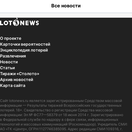
Все новости
О проекте
Карточки вероятностей
Энциклопедия лотерей
Развлечения
Новости
Статьи
Тиражи «Столото»
Архив новостей
Карта сайта
Сайт
lotonews.ru
является зарегистрированным Средством массовой
информации — Результаты тиражей Всероссийских государственных
лотерей. 18+. Свидетельство о регистрации Средства массовой
информации: Эл № ФС77—58379 от 18 июня 2014 г. Зарегистрировано
в Федеральной службе по надзору в сфере связи, информационных
технологий и массовых коммуникаций (Роскомнадзор). Учредитель СМИ:
АО «ТК «Центр», ОГРН:1127746385095. Адрес редакции СМИ:109316, г.