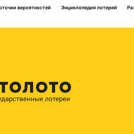
тник из Москвы
рточки вероятностей
Энциклопедия лотерей
Ра