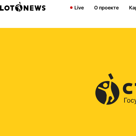
Главная
2020
Суперприз в «Гослото «5 из 36» выиграл учас
Live
О проекте
Ка