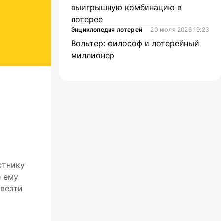
выигрышную комбинацию в
лотерее
Энциклопедия лотерей
20 июля 2026 19:23
Вольтер: философ и лотерейный
миллионер
стнику
е ему
овезти