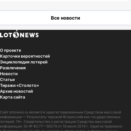
Все новости
О проекте
Карточки вероятностей
Энциклопедия лотерей
Развлечения
Новости
Статьи
Тиражи «Столото»
Архив новостей
Карта сайта
Сайт
lotonews.ru
является зарегистрированным Средством массовой
информации — Результаты тиражей Всероссийских государственных
лотерей. 18+. Свидетельство о регистрации Средства массовой
информации: Эл № ФС77—58379 от 18 июня 2014 г. Зарегистрировано
в Федеральной службе по надзору в сфере связи, информационных