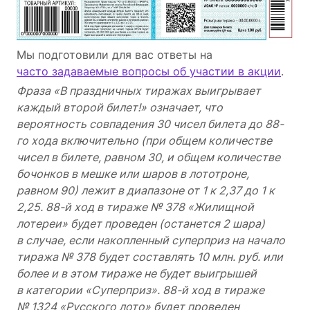
Мы подготовили для вас ответы на
часто задаваемые вопросы об участии в акции
.
Фраза «В праздничных тиражах выигрывает
каждый второй билет!» означает, что
вероятность совпадения 30 чисел билета до 88-
го хода включительно (при общем количестве
чисел в билете, равном 30, и общем количестве
бочонков в мешке или шаров в лототроне,
равном 90) лежит в диапазоне от 1 к 2,37 до 1 к
2,25. 88-й ход в тираже № 378 «Жилищной
лотереи» будет проведен (останется 2 шара)
в случае, если накопленный суперприз на начало
тиража № 378 будет составлять 10 млн. руб. или
более и в этом тираже не будет выигрышей
в категории «Суперприз». 88-й ход в тираже
№ 1324 «Русского лото» будет проведен