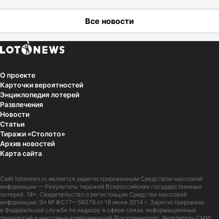
Все новости
О проекте
Карточки вероятностей
Энциклопедия лотерей
Развлечения
Новости
Статьи
Тиражи «Столото»
Архив новостей
Карта сайта
Сайт
lotonews.ru
является зарегистрированным Средством массовой
информации — Результаты тиражей Всероссийских государственных
лотерей. 18+. Свидетельство о регистрации Средства массовой
информации: Эл № ФС77—58379 от 18 июня 2014 г. Зарегистрировано
в Федеральной службе по надзору в сфере связи, информационных
технологий и массовых коммуникаций (Роскомнадзор). Учредитель СМИ: