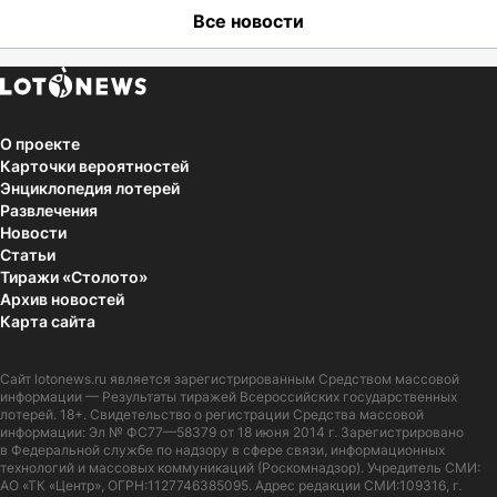
Все новости
О проекте
Карточки вероятностей
Энциклопедия лотерей
Развлечения
Новости
Статьи
Тиражи «Столото»
Архив новостей
Карта сайта
Сайт
lotonews.ru
является зарегистрированным Средством массовой
информации — Результаты тиражей Всероссийских государственных
лотерей. 18+. Свидетельство о регистрации Средства массовой
информации: Эл № ФС77—58379 от 18 июня 2014 г. Зарегистрировано
в Федеральной службе по надзору в сфере связи, информационных
технологий и массовых коммуникаций (Роскомнадзор). Учредитель СМИ:
АО «ТК «Центр», ОГРН:1127746385095. Адрес редакции СМИ:109316, г.