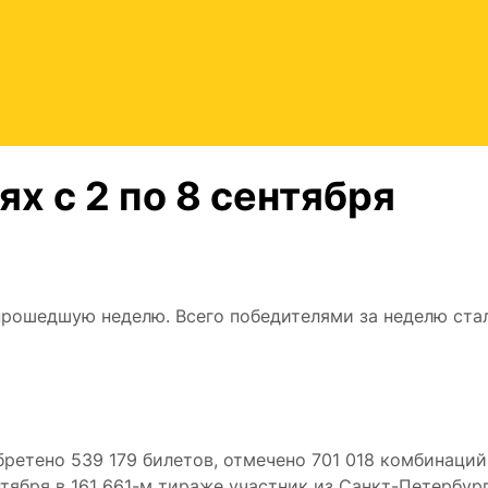
х с 2 по 8 сентября
прошедшую неделю. Всего победителями за неделю ста
ретено 539 179 билетов, отмечено 701 018 комбинаций
ентября в 161 661-м тираже участник из Санкт-Петербур