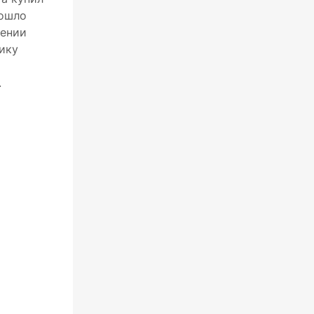
рошло
жении
ику
.