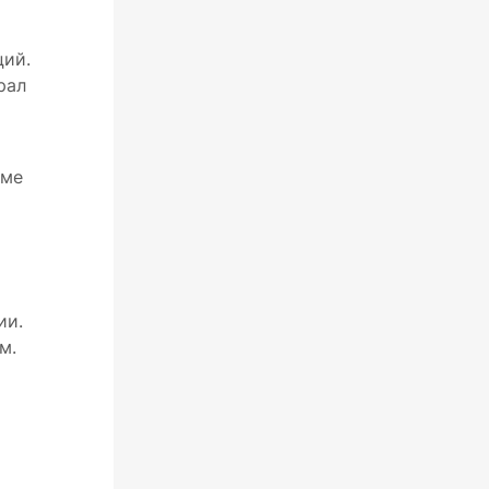
ций.
рал
оме
ии.
м.