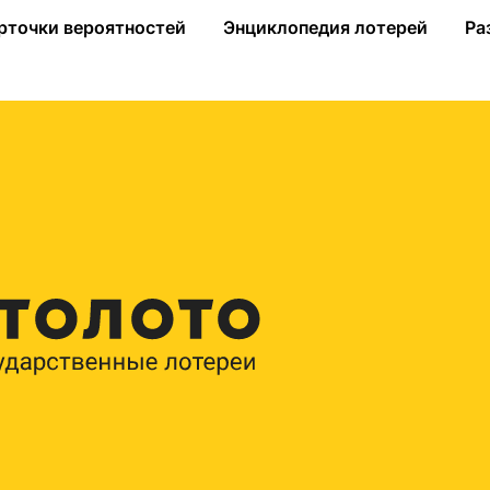
рточки вероятностей
Энциклопедия лотерей
Ра