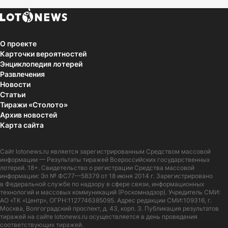
О проекте
Карточки вероятностей
Энциклопедия лотерей
Развлечения
Новости
Статьи
Тиражи «Столото»
Архив новостей
Карта сайта
Сайт
lotonews.ru
является зарегистрированным Средством массовой
информации — Результаты тиражей Всероссийских государственных
лотерей. 18+. Свидетельство о регистрации Средства массовой
информации: Эл № ФС77—58379 от 18 июня 2014 г. Зарегистрировано
в Федеральной службе по надзору в сфере связи, информационных
технологий и массовых коммуникаций (Роскомнадзор). Учредитель СМИ:
АО «ТК «Центр», ОГРН:1127746385095. Адрес редакции СМИ:109316, г.
Москва, Волгоградский проспект, д. 43, корп. 3. Публикация результатов
тиражей на сайте lotonews.ru осуществляется в день проведения
соответствующих тиражей.