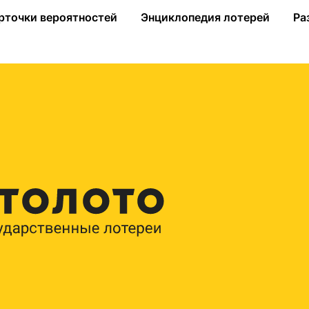
1-м тираже «Золотой подковы»
рточки вероятностей
Энциклопедия лотерей
Ра