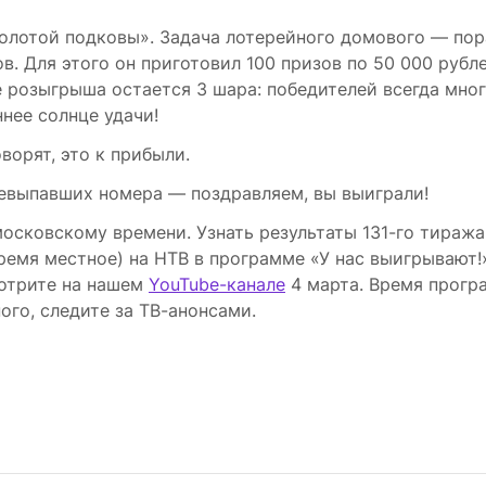
Золотой подковы». Задача лотерейного домового — по
 Для этого он приготовил 100 призов по 50 000 рубле
 розыгрыша остается 3 шара: победителей всегда мног
ннее солнце удачи!
ворят, это к прибыли.
невыпавших номера — поздравляем, вы выиграли!
московскому времени. Узнать результаты 131-го тиража
ремя местное) на НТВ в программе «У нас выигрывают!
мотрите на нашем
YouTube-канале
4 марта. Время прог
ого, следите за ТВ-анонсами.