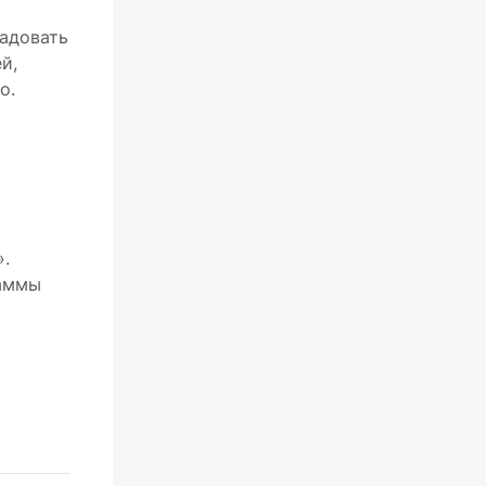
радовать
й,
о.
».
раммы