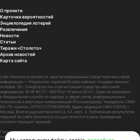
О проекте
Карточки вероятностей
Энциклопедия лотерей
Развлечения
Новости
Статьи
Тиражи «Столото»
Архив новостей
Карта сайта
Сайт
lotonews.ru
является зарегистрированным Средством массовой
информации — Результаты тиражей Всероссийских государственных
лотерей. 18+. Свидетельство о регистрации Средства массовой
информации: Эл № ФС77—58379 от 18 июня 2014 г. Зарегистрировано
в Федеральной службе по надзору в сфере связи, информационных
технологий и массовых коммуникаций (Роскомнадзор). Учредитель СМИ:
АО «ТК «Центр», ОГРН:1127746385095. Адрес редакции СМИ:109316, г.
Москва, Волгоградский проспект, д. 43, корп. 3. Публикация результатов
тиражей на сайте lotonews.ru осуществляется в день проведения
соответствующих тиражей.
Главный редактор: Журов Александр Вячеславович. Адрес электронной
почты:
lotonews@stoloto.ru.
Телефон:
+7(900)5550055