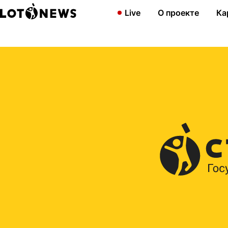
Главная
2018
Житель Новосибирска выиграл более 2,2 млн р
Live
О проекте
Ка