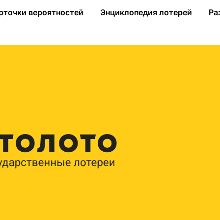
ублей в «Гослото «5 из 36»
рточки вероятностей
Энциклопедия лотерей
Ра