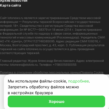
Архив новостей
Карта сайта
Сайт
lotonews.ru
является зарегистрированным Средством массовой
информации — Результаты тиражей Всероссийских государственных
лотерей. 18+. Свидетельство о регистрации Средства массовой
информации: Эл № ФС77—58379 от 18 июня 2014 г. Зарегистрировано
в Федеральной службе по надзору в сфере связи, информационных
технологий и массовых коммуникаций (Роскомнадзор). Учредитель СМИ:
АО «ТК «Центр», ОГРН:1127746385095. Адрес редакции СМИ:109316, г.
Москва, Волгоградский проспект, д. 43, корп. 3. Публикация результатов
тиражей на сайте lotonews.ru осуществляется в день проведения
соответствующих тиражей.
Главный редактор: Журов Александр Вячеславович. Адрес электронной
почты:
lotonews@stoloto.ru.
Телефон:
+7(900)5550055
Политика в отношении обработки персональных данных
Правила Cookie
Мы используем файлы-cookie,
подробнее
.
Запретить обработку файлов можно
в настройках браузера
Хорошо