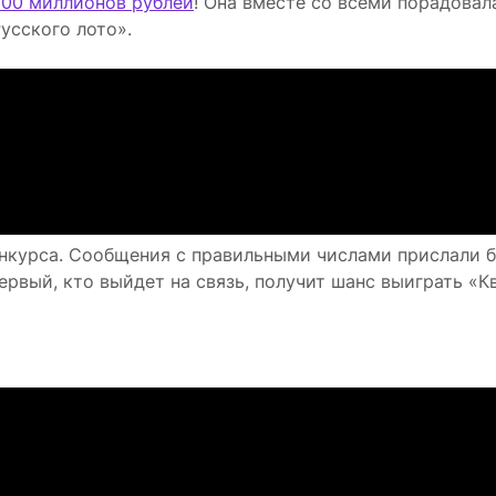
100 миллионов рублей
! Она вместе со всеми порадовал
усского лото».
нкурса. Сообщения с правильными числами прислали 
ервый, кто выйдет на связь, получит шанс выиграть «К