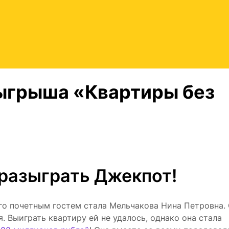
зыгрыша «Квартиры без
 разыграть Джекпот!
Его почетным гостем стала Мельчакова Нина Петровна.
я. Выиграть квартиру ей не удалось, однако она стала