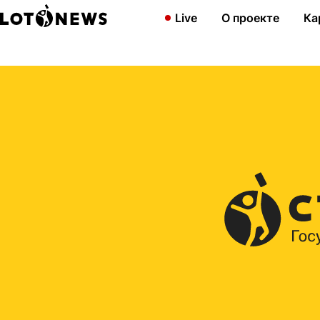
Главная
2017
Итоги четвертого розыгрыша «Квартиры без о
Live
О проекте
Ка