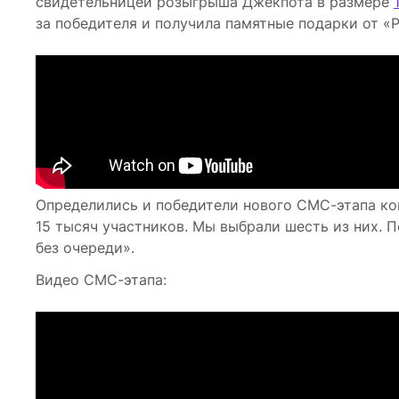
свидетельницей розыгрыша Джекпота в размере
за победителя и получила памятные подарки от «Р
Определились и победители нового СМС-этапа ко
15 тысяч участников. Мы выбрали шесть из них. П
без очереди».
Видео СМС-этапа: