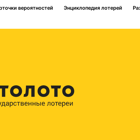
череди»
рточки вероятностей
Энциклопедия лотерей
Ра