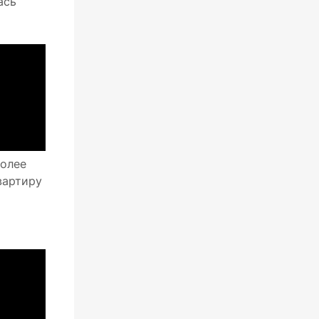
ась
более
вартиру