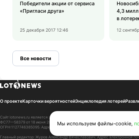
Победители акции от сервиса
Новосиб
«Пригласи друга»
4,3 милл
в лотер
25 декабря 2017 12:46
12 сентябр
Все новости
О проекте
Карточки вероятностей
Энциклопедия лотерей
Развл
Сайт
lotonews.ru
является зарегистрированным Средством массовой инфор
ФС77—58379 от 18 июня 2014 г. Зарегистрировано в Федеральной службе 
Мы используем файлы-cookie,
п
ОГРН:1127746385095. Адрес редакции СМИ:109316, г. Москва, Волгоградски
Главный редактор: Журов Александр Вячеславович. Адрес электронной по