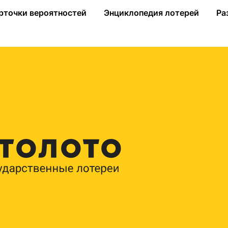
реи»
рточки вероятностей
Энциклопедия лотерей
Ра