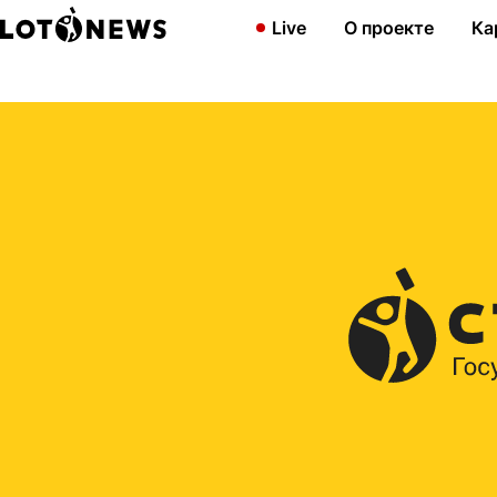
Главная
2017
Выигрывайте в 233-м тираже «Жилищной лоте
Live
О проекте
Ка