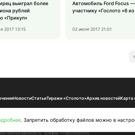
ирец выиграл более
Автомобиль Ford Focus —
иона рублей
участнику «Гослото «6 из
ею «Прикуп»
я 2017 13:15
02 июля 2017 21:01
ечения
Новости
Статьи
Тиражи «Столото»
Архив новостей
Карта 
мации — Результаты тиражей Всероссийских государственных лотерей. 18
по надзору в сфере связи, информационных технологий и массовых коммун
одробнее
. Запретить обработку файлов можно в настро
й проспект, д. 43, корп. 3. Публикация результатов тиражей на сайте lot
чты:
lotonews@stoloto.ru.
Телефон:
+7(900)5550055