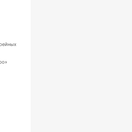
ерейных
ро»