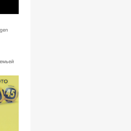
agen
семьей