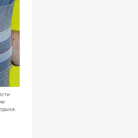
ести
ем
тдыха.