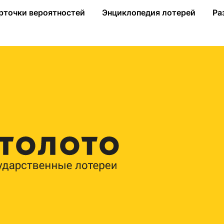
рточки вероятностей
Энциклопедия лотерей
Ра