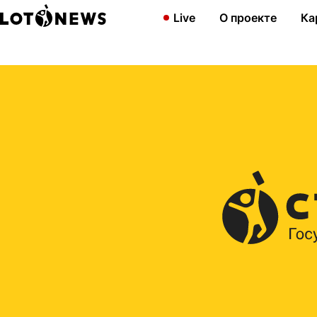
Главная
2016
Нашелся победитель акции «Гослото «6 из 45»
Live
О проекте
Ка