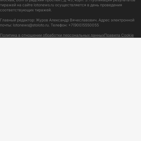
тиражей на сайте lotonews.ru осуществляется в день проведения
соответствующих тиражей.
Главный редактор: Журов Александр Вячеславович. Адрес электронной
почты:
lotonews@stoloto.ru.
Телефон:
+7(900)5550055
Политика в отношении обработки персональных данных
Правила Cookie