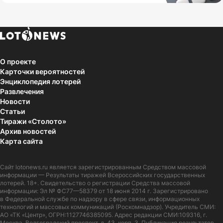
О проекте
Карточки вероятностей
Энциклопедия лотерей
Развлечения
Новости
Статьи
Тиражи «Столото»
Архив новостей
Карта сайта
Сайт
lotonews.ru
является зарегистрированным Средством массовой
информации — Результаты тиражей Всероссийских государственных
лотерей. 18+. Свидетельство о регистрации Средства массовой
информации: Эл № ФС77—58379 от 18 июня 2014 г. Зарегистрировано
в Федеральной службе по надзору в сфере связи, информационных
технологий и массовых коммуникаций (Роскомнадзор). Учредитель СМИ:
АО «ТК «Центр», ОГРН:1127746385095. Адрес редакции СМИ:109316, г.
Москва, Волгоградский проспект, д. 43, корп. 3. Публикация результатов