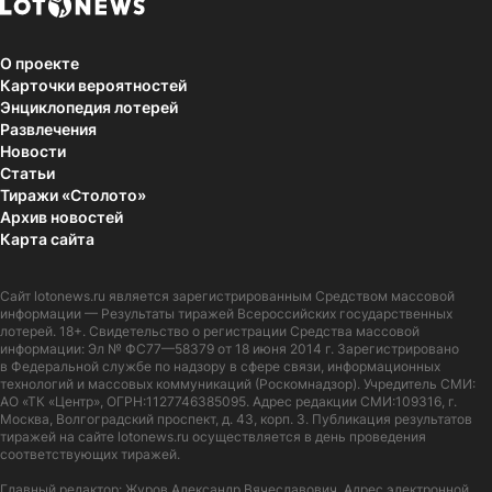
О проекте
Карточки вероятностей
Энциклопедия лотерей
Развлечения
Новости
Статьи
Тиражи «Столото»
Архив новостей
Карта сайта
Сайт
lotonews.ru
является зарегистрированным Средством массовой
информации — Результаты тиражей Всероссийских государственных
лотерей. 18+. Свидетельство о регистрации Средства массовой
информации: Эл № ФС77—58379 от 18 июня 2014 г. Зарегистрировано
в Федеральной службе по надзору в сфере связи, информационных
технологий и массовых коммуникаций (Роскомнадзор). Учредитель СМИ:
АО «ТК «Центр», ОГРН:1127746385095. Адрес редакции СМИ:109316, г.
Москва, Волгоградский проспект, д. 43, корп. 3. Публикация результатов
тиражей на сайте lotonews.ru осуществляется в день проведения
соответствующих тиражей.
Главный редактор: Журов Александр Вячеславович. Адрес электронной