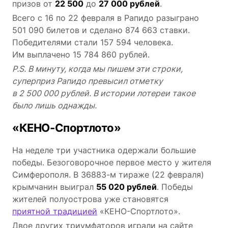
призов от
22 500
до
27 000 рублей
.
Всего с 16 по 22 февраля в Рапидо разыграно
501 090 билетов и сделано 874 663 ставки.
Победителями стали 157 594 человека.
Им выплачено 15 784 860 рублей.
P.S. В минуту, когда мы пишем эти строки,
суперприз Рапидо превысил отметку
в 2 500 000 рублей. В истории лотереи такое
было лишь однажды.
«КЕНО-Спортлото»
На неделе три участника одержали большие
победы. Безоговорочное первое место у жителя
Симферополя. В 36883-м тираже (22 февраля)
крымчанин выиграл
55 020 рублей
. Победы
жителей полуострова уже становятся
приятной традицией
«КЕНО-Спортлото».
Двое других триумфаторов играли на сайте