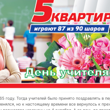
65 году. Тогда учителей было принято поздравлять в п
менялся, но к настоящему времени все вернулось к пр
ду торжества намечены на 4 октября. А за день до праз