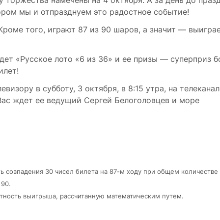
ором мы и отпразднуем это радостное событие!
роме того, играют 87 из 90 шаров, а значит — выигра
ет «Русское лото «6 из 36» и ее призы — суперприз б
илет!
изору в субботу, 3 октября, в 8:15 утра, на телеканал
Вас ждет ее ведущий Сергей Белоголовцев и море
ть совпадения 30 чисел билета на 87-м ходу при общем количестве
 90.
ятность выигрыша, рассчитанную математическим путем.