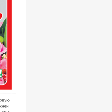
ервую
ежней
дника