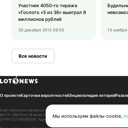
Участник 4050-го тиража
Будильн
«Гослото «5 из 36» выиграл 8
невозмо
миллионов рублей
30 декабря 2015 09:55
13 ноября
Все новости
О проекте
Карточки вероятностей
Энциклопедия лотерей
Развл
Сайт
lotonews.ru
является зарегистрированным Средством массовой инфор
ФС77—58379 от 18 июня 2014 г. Зарегистрировано в Федеральной службе 
Мы используем файлы-cookie,
п
ОГРН:1127746385095. Адрес редакции СМИ:109316, г. Москва, Волгоградски