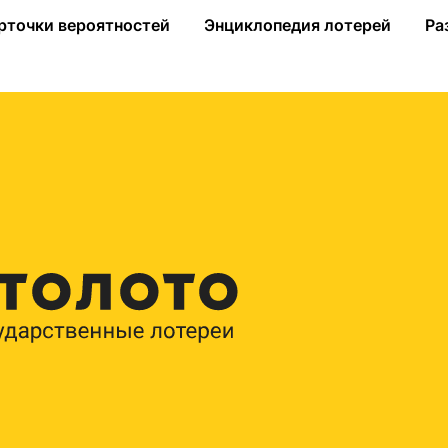
 лотереей плюс»
рточки вероятностей
Энциклопедия лотерей
Ра