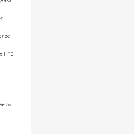
ет
олее
е НТВ,
 чисел