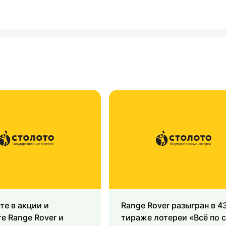
те в акции и
Range Rover разыгран в 4
е Range Rover и
тираже лотереи «Всё по с