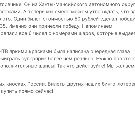
стливчике. Он из Ханты-Мансийского автономного округ
алежами. А теперь мы смело можем утверждать, что з
олото. Один билет стоимостью 50 рублей сделал побед
5, 35. Именно они принесли победу. Напоминаем,
совпали все 6 чисел с номерами шаров, которые выдае
ле НТВ яркими красками была написана очередная глава
 выиграть суперприз более чем реально. Нужно просто 
дополнительные шансы! Так что действуйте! Мы желаем
.
ых киосках России. Билеты других наших бинго-лотер
купить прямо сейчас!