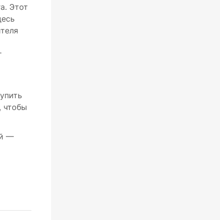
а. Этот
десь
ителя
т
купить
, чтобы
ей —