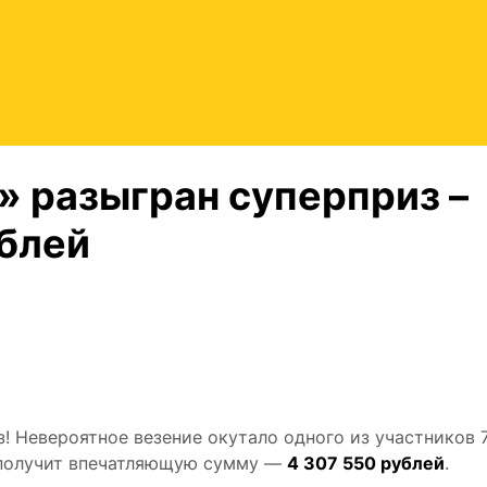
6» разыгран суперприз –
ублей
з! Невероятное везение окутало одного из участников 
н получит впечатляющую сумму —
4 307 550 рублей
.