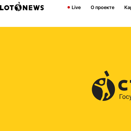
Главная
2015
В 7-м тираже «6 из 36» разыгран суперприз –
Live
О проекте
Ка