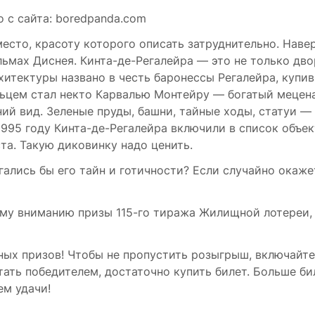
 с сайта: boredpanda.com
есто, красоту которого описать затруднительно. Наве
льмах Диснея. Кинта-де-Регалейра — это не только дво
архитектуры названо в честь баронессы Регалейра, купи
ельцем стал некто Карвалью Монтейру — богатый мецена
й вид. Зеленые пруды, башни, тайные ходы, статуи — 
1995 году Кинта-де-Регалейра включили в список объе
а. Такую диковинку надо ценить.
гались бы его тайн и готичности? Если случайно окаже
ему вниманию призы 115-го тиража Жилищной лотереи,
ых призов! Чтобы не пропустить розыгрыш, включайте
стать победителем, достаточно купить билет. Больше б
ем удачи!