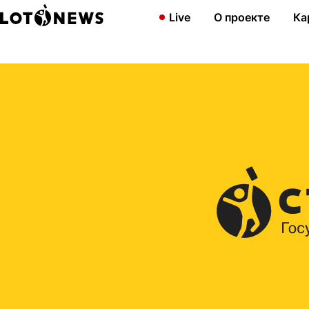
Главная
2015
3 квартиры и денежные призы в 115-м тираж
Live
О проекте
Ка