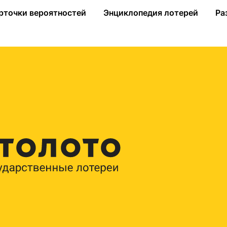
е Жилищной лотереи
рточки вероятностей
Энциклопедия лотерей
Ра