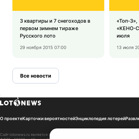
3 квартиры и 7 снегоходов в
«Топ-3»,
первом зимнем тираже
«КЕНО-Сп
Русского лото
июля
29 ноября 2015 07:00
13 июля 2
Все новости
О проекте
Карточки вероятностей
Энциклопедия лотерей
Развл
Сайт
lotonews.ru
является зарегистрированным Средством массовой инфор