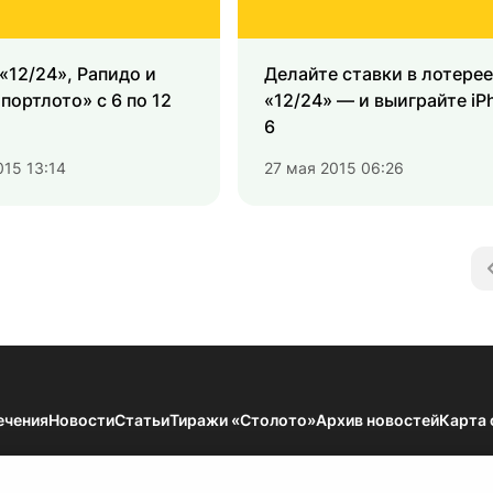
 «12/24», Рапидо и
Делайте ставки в лотерее
ортлото» с 6 по 12
«12/24» — и выиграйте iP
6
015 13:14
27 мая 2015 06:26
ечения
Новости
Статьи
Тиражи «Столото»
Архив новостей
Карта 
мации — Результаты тиражей Всероссийских государственных лотерей. 18