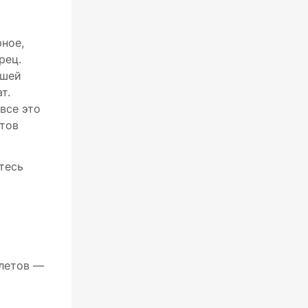
рное,
рец.
вшей
т.
все это
ктов
тесь
илетов —