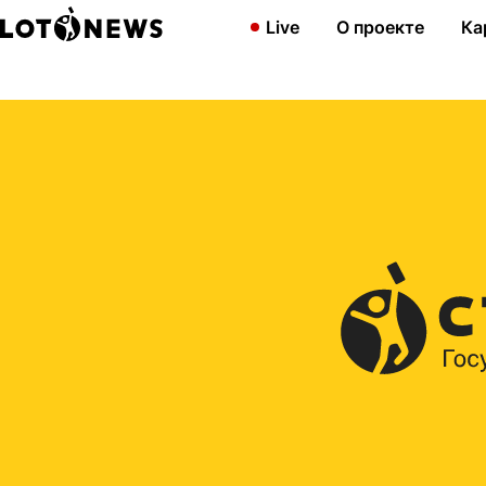
Главная
2015
Скоро Жилищной лотерее исполнится 3 года
Live
О проекте
Ка