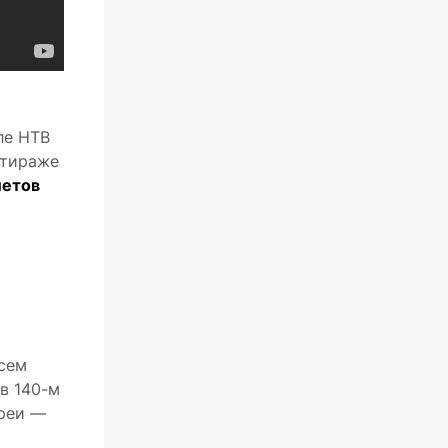
ле НТВ
 тираже
летов
всем
 в 140-м
ереи —