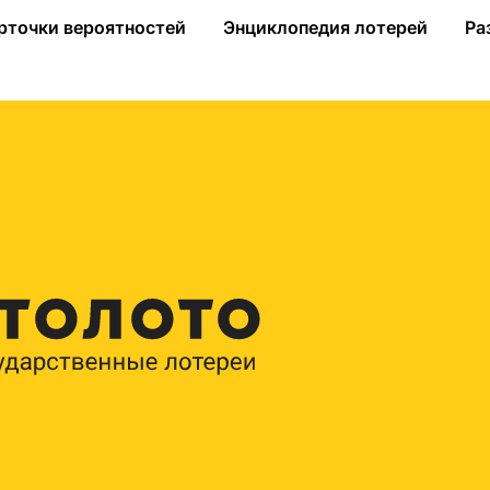
рточки вероятностей
Энциклопедия лотерей
Ра