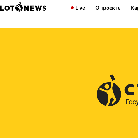
Главная
2015
«Спортлото «6 из 49»: изменилось время нача
Live
О проекте
Ка