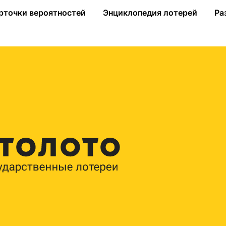
ла тиражей
рточки вероятностей
Энциклопедия лотерей
Ра