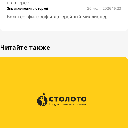
в лотерее
Энциклопедия лотерей
20 июля 2026 19:23
Вольтер: философ и лотерейный миллионер
Читайте также