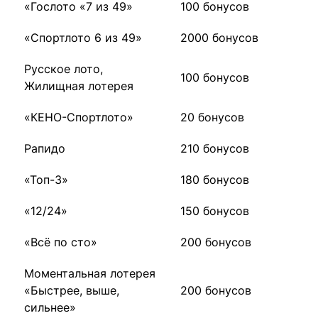
«Гослото «7 из 49»
100 бонусов
«Спортлото 6 из 49»
2000 бонусов
Русское лото,
100 бонусов
Жилищная лотерея
«КЕНО-Спортлото»
20 бонусов
Рапидо
210 бонусов
«Топ-3»
180 бонусов
«12/24»
150 бонусов
«Всё по сто»
200 бонусов
Моментальная лотерея
«Быстрее, выше,
200 бонусов
сильнее»