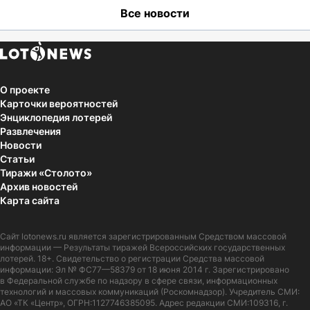
Все новости
О проекте
Карточки вероятностей
Энциклопедия лотерей
Развлечения
Новости
Статьи
Тиражи «Столото»
Архив новостей
Карта сайта
Сайт
lotonews.ru
является зарегистрированным Средством массовой
информации — Результаты тиражей Всероссийских государственных
лотерей. 18+. Свидетельство о регистрации Средства массовой
информации: Эл № ФС77—58379 от 18 июня 2014 г. Зарегистрировано
в Федеральной службе по надзору в сфере связи, информационных
технологий и массовых коммуникаций (Роскомнадзор). Учредитель СМИ:
АО «ТК «Центр», ОГРН:1127746385095. Адрес редакции СМИ:109316, г.