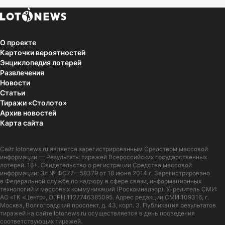
О проекте
Карточки вероятностей
Энциклопедия лотерей
Развлечения
Новости
Статьи
Тиражи «Столото»
Архив новостей
Карта сайта
Сайт
lotonews.ru
является зарегистрированным Средством массовой
информации — Результаты тиражей Всероссийских государственных
лотерей. 18+. Свидетельство о регистрации Средства массовой
информации: Эл № ФС77—58379 от 18 июня 2014 г. Зарегистрировано
в Федеральной службе по надзору в сфере связи, информационных
технологий и массовых коммуникаций (Роскомнадзор). Учредитель СМИ:
АО «ТК «Центр», ОГРН:1127746385095. Адрес редакции СМИ:109316, г.
Москва, Волгоградский проспект, д. 43, корп. 3. Публикация результатов
тиражей на сайте lotonews.ru осуществляется в день проведения
соответствующих тиражей.