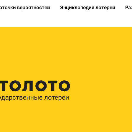
ея с призами до 50 000 рублей
рточки вероятностей
Энциклопедия лотерей
Ра