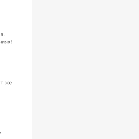
а.
ниях!
ут же
,