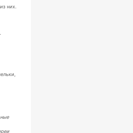
из них.
т
ельки,
ьные
ереи