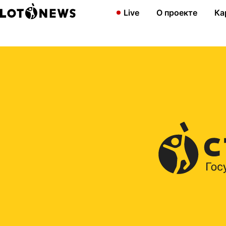
Главная
2013
Новогоднее многоборье ― моментальная лотер
Live
О проекте
Ка