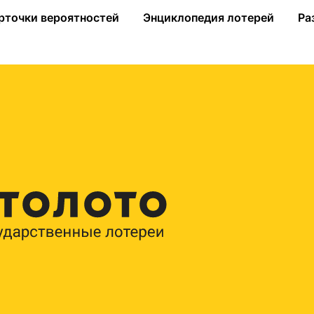
рточки вероятностей
Энциклопедия лотерей
Ра