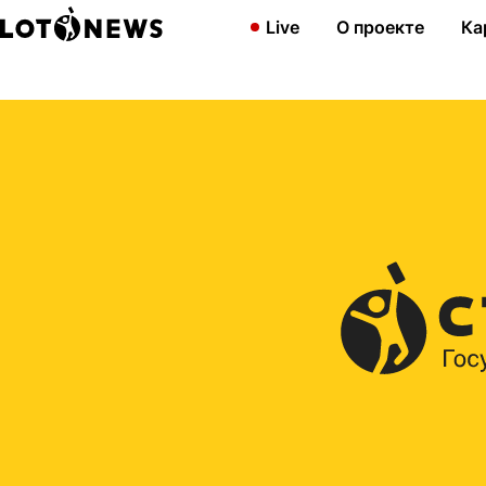
Главная
2013
Играем в Рапидо!
Live
О проекте
Ка