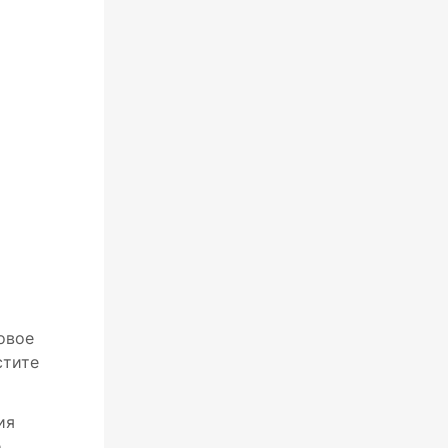
ровое
стите
ия
е