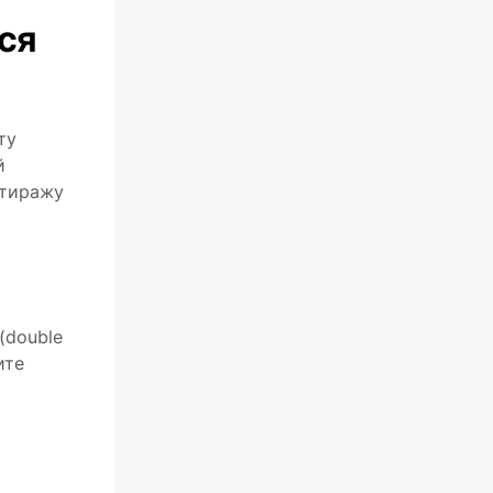
ся
ту
й
 тиражу
(double
ите