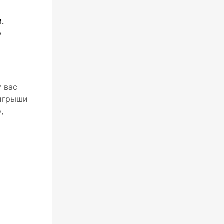
.
о
у вас
ыигрыши
,