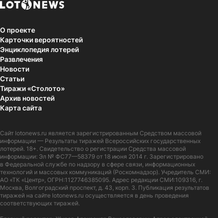
О проекте
Карточки вероятностей
Энциклопедия лотерей
Развлечения
Новости
Статьи
Тиражи «Столото»
Архив новостей
Карта сайта
Сайт
lotonews.ru
является зарегистрированным Средством массовой
информации — Результаты тиражей Всероссийских государственных
лотерей. 18+. Свидетельство о регистрации Средства массовой
информации: Эл № ФС77—58379 от 18 июня 2014 г. Зарегистрировано
в Федеральной службе по надзору в сфере связи, информационных
технологий и массовых коммуникаций (Роскомнадзор). Учредитель СМИ:
АО «ТК «Центр», ОГРН:1127746385095. Адрес редакции СМИ:109316, г.
Москва, Волгоградский проспект, д. 43, корп. 3. Публикация результатов
тиражей на сайте lotonews.ru осуществляется в день проведения
соответствующих тиражей.