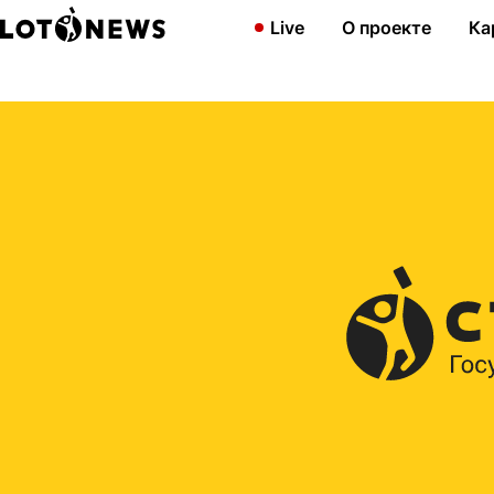
Главная
2012
Приходите в «Балтбет» и за «Русским лото»
Live
О проекте
Ка