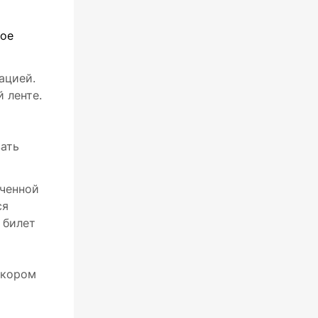
вое
ацией.
 ленте.
вать
еченной
ся
 билет
скором