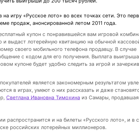
олучить выигрыши до 200 тысяч рублей.
на игру «Русское лото» во всех точках сети. Это пер
еме продаж, анонсированной летом 2011 года.
бесплатный купон с понравившейся вам игровой комбин
р и выдаст лотерейную квитанцию на обычной кассовой
омер своего мобильного телефона продавцу. В случае
бщение с кодом для его получения. Выплата выигрыша
овом купоне будет удобно следить за игрой и зачерки
а покупателей является закономерным результатом увл
ся в играх, умеют о них рассказать и даже становят
ер,
Светлана Ивановна Тимохина
из Самары, продавшая
ии распространится и на билеты «Русского лото», и в 
ске российских лотерейных миллионеров.