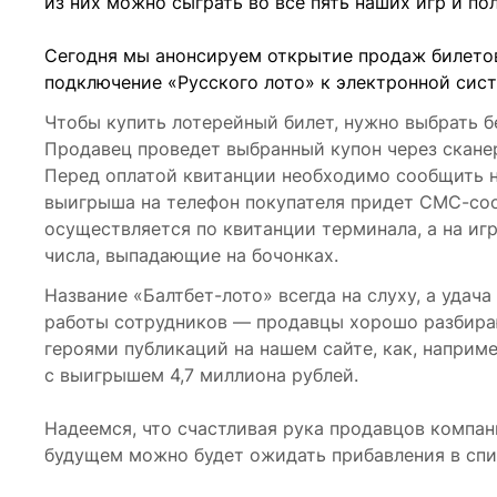
из них можно сыграть во все пять наших игр и п
Сегодня мы анонсируем открытие продаж билетов 
подключение «Русского лото» к электронной сист
Чтобы купить лотерейный билет, нужно выбрать 
Продавец проведет выбранный купон через скане
Перед оплатой квитанции необходимо сообщить н
выигрыша на телефон покупателя придет СМС-соо
осуществляется по квитанции терминала, а на игр
числа, выпадающие на бочонках.
Название «Балтбет-лото» всегда на слуху, а удач
работы сотрудников — продавцы хорошо разбирают
героями публикаций на нашем сайте, как, наприм
с выигрышем 4,7 миллиона рублей.
Надеемся, что счастливая рука продавцов компан
будущем можно будет ожидать прибавления в спи