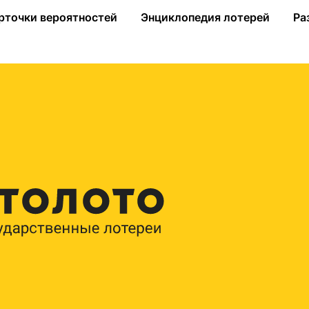
рточки вероятностей
Энциклопедия лотерей
Ра