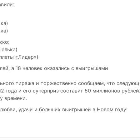
авили:
ька)
ька)
жко:
шелька)
платы «Лидер»)
лей, а 18 человек оказались с выигрышами
ьного тиража и торжественно сообщаем, что следующ
12 года и его суперприз составит 50 миллионов рублей
му времени.
любви, удачи и больших выигрышей в Новом году!