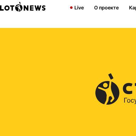
Главная
2012
Итоги 521-го распределительного тиража «Госл
Live
О проекте
Ка