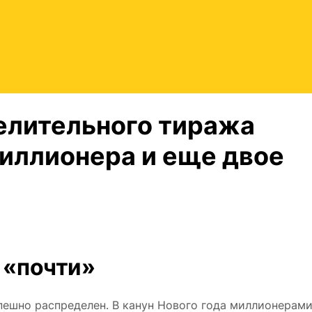
елительного тиража
миллионера и еще двое
 «почти»
пешно распределен. В канун Нового года миллионерами