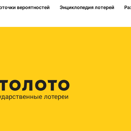
ото 6 из 45»: 3 миллионера и еще двое «почти»
рточки вероятностей
Энциклопедия лотерей
Ра