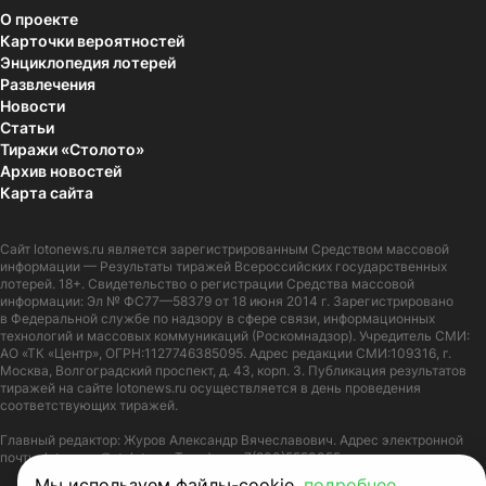
О проекте
Карточки вероятностей
Энциклопедия лотерей
Развлечения
Новости
Статьи
Тиражи «Столото»
Архив новостей
Карта сайта
Сайт
lotonews.ru
является зарегистрированным Средством массовой
информации — Результаты тиражей Всероссийских государственных
лотерей. 18+. Свидетельство о регистрации Средства массовой
информации: Эл № ФС77—58379 от 18 июня 2014 г. Зарегистрировано
в Федеральной службе по надзору в сфере связи, информационных
технологий и массовых коммуникаций (Роскомнадзор). Учредитель СМИ:
АО «ТК «Центр», ОГРН:1127746385095. Адрес редакции СМИ:109316, г.
Москва, Волгоградский проспект, д. 43, корп. 3. Публикация результатов
тиражей на сайте lotonews.ru осуществляется в день проведения
соответствующих тиражей.
Главный редактор: Журов Александр Вячеславович. Адрес электронной
почты:
lotonews@stoloto.ru.
Телефон:
+7(900)5550055
Мы используем файлы-cookie,
подробнее
.