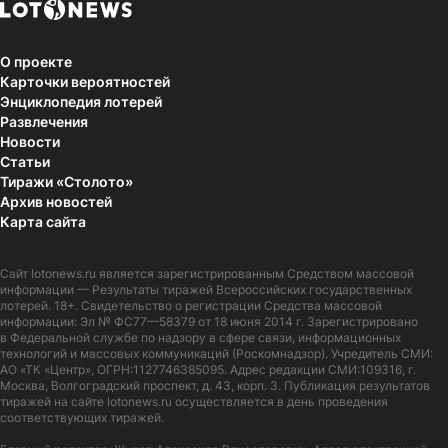
О проекте
Карточки вероятностей
Энциклопедия лотерей
Развлечения
Новости
Статьи
Тиражи «Столото»
Архив новостей
Карта сайта
Сайт
lotonews.ru
является зарегистрированным Средством массовой
информации — Результаты тиражей Всероссийских государственных
лотерей. 18+. Свидетельство о регистрации Средства массовой
информации: Эл № ФС77—58379 от 18 июня 2014 г. Зарегистрировано
в Федеральной службе по надзору в сфере связи, информационных
технологий и массовых коммуникаций (Роскомнадзор). Учредитель СМИ:
АО «ТК «Центр», ОГРН:1127746385095. Адрес редакции СМИ:109316, г.
Москва, Волгоградский проспект, д. 43, корп. 3. Публикация результатов
тиражей на сайте lotonews.ru осуществляется в день проведения
соответствующих тиражей.