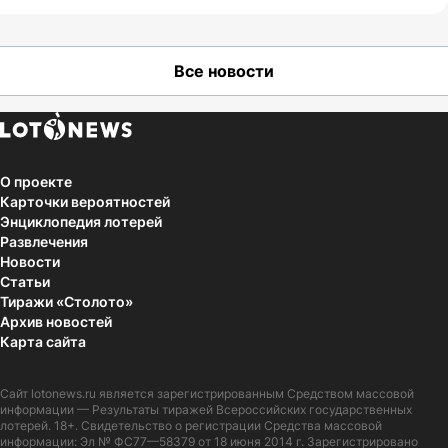
Все новости
О проекте
Карточки вероятностей
Энциклопедия лотерей
Развлечения
Новости
Статьи
Тиражи «Столото»
Архив новостей
Карта сайта
Сайт
lotonews.ru
является зарегистрированным Средством массовой
информации — Результаты тиражей Всероссийских государственных
лотерей. 18+. Свидетельство о регистрации Средства массовой
информации: Эл № ФС77—58379 от 18 июня 2014 г. Зарегистрировано