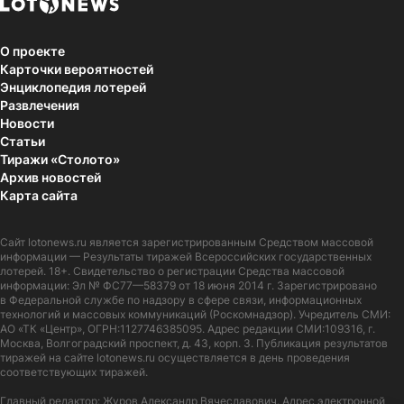
О проекте
Карточки вероятностей
Энциклопедия лотерей
Развлечения
Новости
Статьи
Тиражи «Столото»
Архив новостей
Карта сайта
Сайт
lotonews.ru
является зарегистрированным Средством массовой
информации — Результаты тиражей Всероссийских государственных
лотерей. 18+. Свидетельство о регистрации Средства массовой
информации: Эл № ФС77—58379 от 18 июня 2014 г. Зарегистрировано
в Федеральной службе по надзору в сфере связи, информационных
технологий и массовых коммуникаций (Роскомнадзор). Учредитель СМИ:
АО «ТК «Центр», ОГРН:1127746385095. Адрес редакции СМИ:109316, г.
Москва, Волгоградский проспект, д. 43, корп. 3. Публикация результатов
тиражей на сайте lotonews.ru осуществляется в день проведения
соответствующих тиражей.
Главный редактор: Журов Александр Вячеславович. Адрес электронной