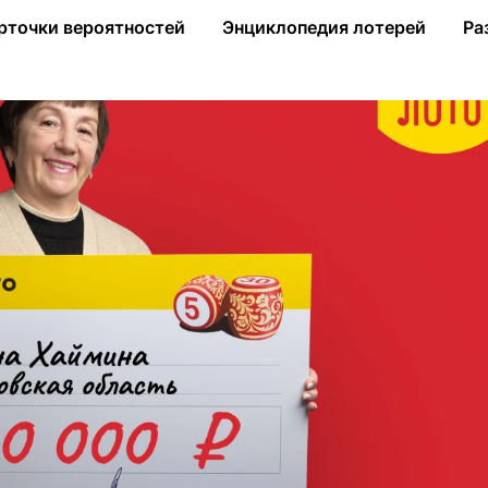
а в «Русское лото» 1 млн рублей
рточки вероятностей
Энциклопедия лотерей
Ра