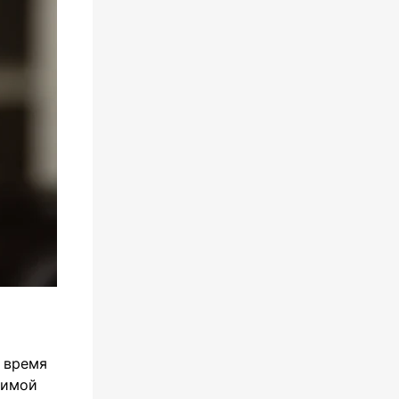
е время
зимой