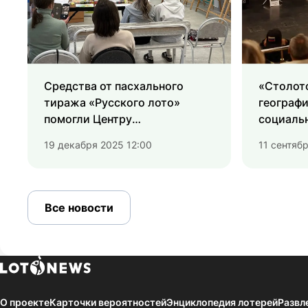
Средства от пасхального
«Столот
тиража «Русского лото»
географ
помогли Центру
социаль
«Благовещение» в Чувашии
с ОВЗ
19 декабря 2025 12:00
11 сентяб
продолжать помогать
подопечным
Все новости
О проекте
Карточки вероятностей
Энциклопедия лотерей
Развл