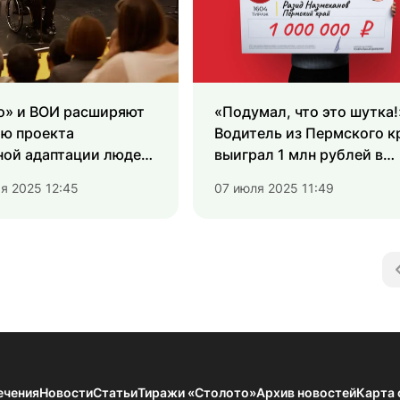
о» и ВОИ расширяют
«Подумал, что это шутка!
ию проекта
Водитель из Пермского к
ной адаптации людей
выиграл 1 млн рублей в
«Русское лото»
ря 2025 12:45
07 июля 2025 11:49
ечения
Новости
Статьи
Тиражи «Столото»
Архив новостей
Карта 