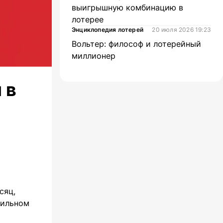
выигрышную комбинацию в
лотерее
Энциклопедия лотерей
20 июля 2026 19:23
Вольтер: философ и лотерейный
миллионер
 в
сяц,
бильном