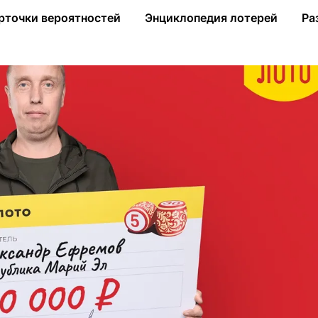
ей в «Русское лото»
рточки вероятностей
Энциклопедия лотерей
Ра