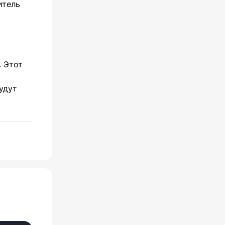
итель
. Этот
удут