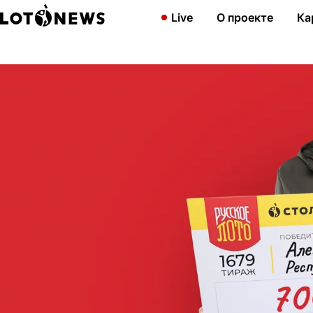
Главная
Новости
Житель Йошкар-Олы выиграл 700 тыс. рубл
Live
О проекте
Ка