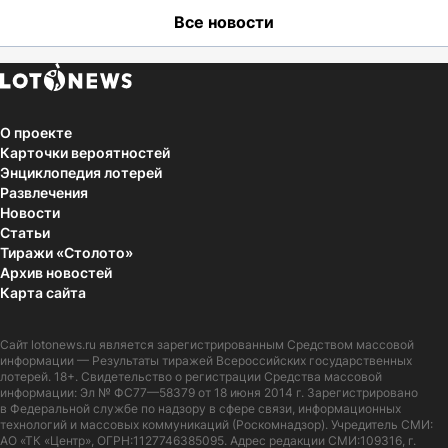
Все новости
О проекте
Карточки вероятностей
Энциклопедия лотерей
Развлечения
Новости
Статьи
Тиражи «Столото»
Архив новостей
Карта сайта
Сайт
lotonews.ru
является зарегистрированным Средством массовой
информации — Результаты тиражей Всероссийских государственных
лотерей. 18+. Свидетельство о регистрации Средства массовой
информации: Эл № ФС77—58379 от 18 июня 2014 г. Зарегистрировано
в Федеральной службе по надзору в сфере связи, информационных
технологий и массовых коммуникаций (Роскомнадзор). Учредитель СМИ:
АО «ТК «Центр», ОГРН:1127746385095. Адрес редакции СМИ:109316, г.