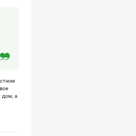
астном
овое
 дом, а