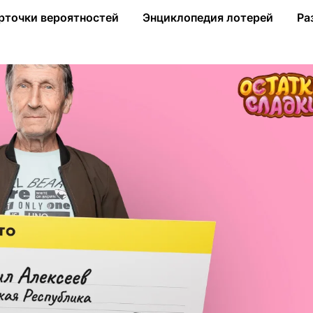
слотерею от «Столото»
рточки вероятностей
Энциклопедия лотерей
Ра