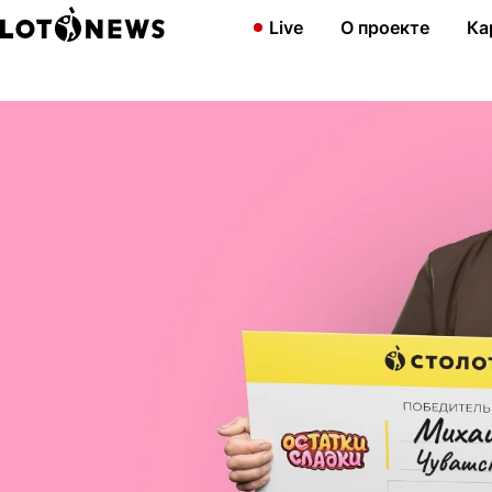
Главная
Новости
Житель Чувашии выиграл по-крупному в го
Live
О проекте
Ка