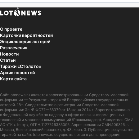
О проекте
Карточки вероятностей
Энциклопедия лотерей
Развлечения
Новости
Статьи
Тиражи «Столото»
Архив новостей
Карта сайта
Сайт
lotonews.ru
является зарегистрированным Средством массовой
информации — Результаты тиражей Всероссийских государственных
лотерей. 18+. Свидетельство о регистрации Средства массовой
информации: Эл № ФС77—58379 от 18 июня 2014 г. Зарегистрировано
в Федеральной службе по надзору в сфере связи, информационных
технологий и массовых коммуникаций (Роскомнадзор). Учредитель СМИ:
АО «ТК «Центр», ОГРН:1127746385095. Адрес редакции СМИ:109316, г.
Москва, Волгоградский проспект, д. 43, корп. 3. Публикация результатов
тиражей на сайте lotonews.ru осуществляется в день проведения