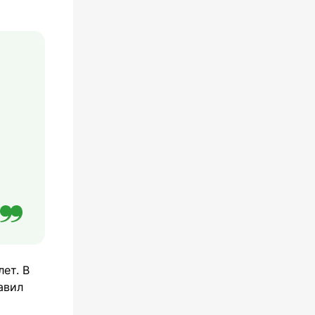
ет. В
авил