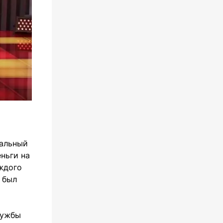
хальный
ньги на
аждого
 был
лужбы