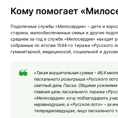
Кому помогает «Милос
Подопечные службы «Милосердие» – дети и взро
старики, малообеспеченные семьи и другие подоп
среднем за год в службе «Милосердие» находят р
собранные по итогам 1544-го тиража «Русского ло
гуманитарной, медицинской, социальной и духов
«Такая внушительная сумма – 46,4 милл
пасхального розыгрыша «Русского лото
светлый день Пасхи. Общими усилиями м
главная цель пасхального тиража «Русс
«Милосердие» хочу поблагодарить учас
неравнодушие, а «Русское лото» – за и
телерадиоведущая, лицо пасхального т