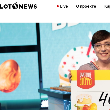
Главная
Новости
В пасхальном тираже «Русского лото» соб
Live
О проекте
Ка