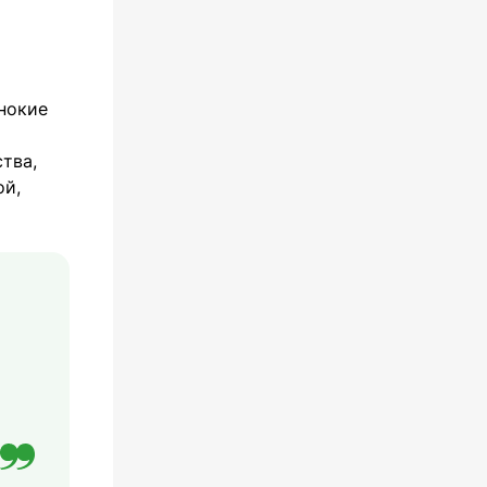
нокие
тва,
ой,