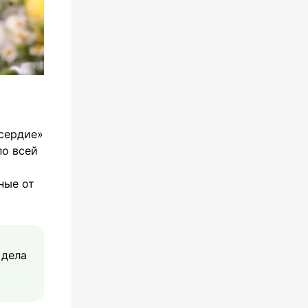
осердие»
по всей
ные от
 дела