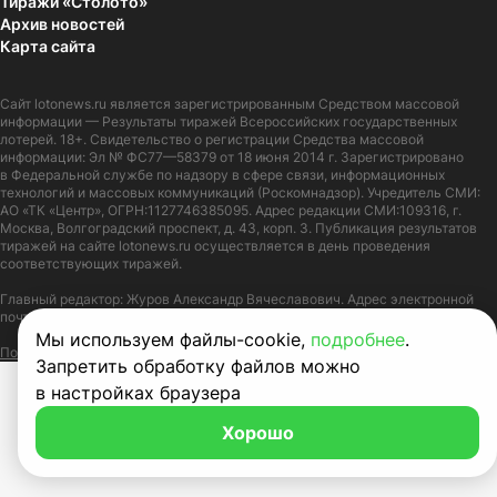
Тиражи «Столото»
Архив новостей
Карта сайта
Сайт
lotonews.ru
является зарегистрированным Средством массовой
информации — Результаты тиражей Всероссийских государственных
лотерей. 18+. Свидетельство о регистрации Средства массовой
информации: Эл № ФС77—58379 от 18 июня 2014 г. Зарегистрировано
в Федеральной службе по надзору в сфере связи, информационных
технологий и массовых коммуникаций (Роскомнадзор). Учредитель СМИ:
АО «ТК «Центр», ОГРН:1127746385095. Адрес редакции СМИ:109316, г.
Москва, Волгоградский проспект, д. 43, корп. 3. Публикация результатов
тиражей на сайте lotonews.ru осуществляется в день проведения
соответствующих тиражей.
Главный редактор: Журов Александр Вячеславович. Адрес электронной
почты:
lotonews@stoloto.ru.
Телефон:
+7(900)5550055
Мы используем файлы-cookie,
подробнее
.
Политика в отношении обработки персональных данных
Правила Cookie
Запретить обработку файлов можно
в настройках браузера
Хорошо